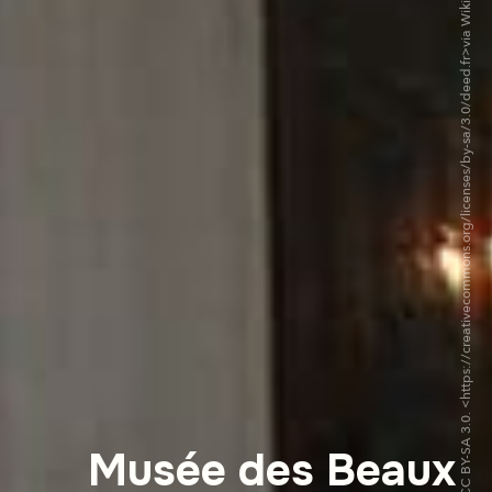
©Romain Bréget CC BY-SA 3.0. <https://creativecommons.org/licenses/by-sa/3.0/deed.fr>via Wikipedia Commons
Musée des Beaux