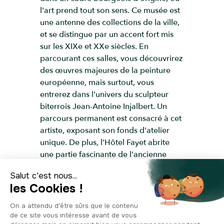
l'art prend tout son sens. Ce musée est
une antenne des collections de la ville,
et se distingue par un accent fort mis
sur les XIXe et XXe siècles. En
parcourant ces salles, vous découvrirez
des œuvres majeures de la peinture
européenne, mais surtout, vous
entrerez dans l'univers du sculpteur
biterrois Jean-Antoine Injalbert. Un
parcours permanent est consacré à cet
artiste, exposant son fonds d'atelier
unique. De plus, l'Hôtel Fayet abrite
une partie fascinante de l'ancienne
collection d'art moderne de Jean
Moulin, avec des artistes renommés
tels que Soutine, De Chirico ou
Valadon. Prenez le temps d'admirer
non seulement les collections