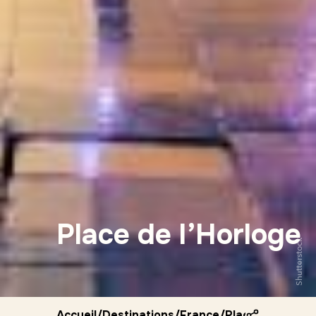
Place de l’Horloge
Shutterstock
Accueil
/
Destinations
/
France
/
Place de l horlo