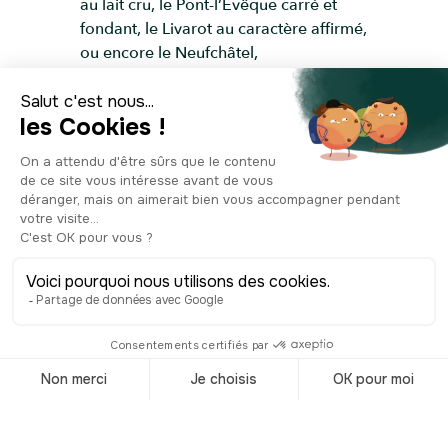
au lait cru, le Pont-l’Évêque carré et
fondant, le Livarot au caractère affirmé,
ou encore le Neufchâtel,
reconnaissable à sa forme de cœur. À
côté, beurre et crème d’Isigny brillent
comme des trésors laitiers connus dans
le monde entier. Et bien sûr, impossible
de passer à côté de la pomme, star de
la région. Cidre du Pays d’Auge, poiré
pétillant, pommeau et calvados en sont
les ambassadeurs. Pour les gourmands,
les douceurs ne manquent pas : la
teurgoule, un riz au lait parfumé à la
cannelle, la fallue, une brioche
généreuse, les caramels d’Isigny ou
encore la tarte normande aux pommes.
À chaque saison, les étals offrent un
échantillon de ce patrimoine culinaire,
alors laissez-vous tenter !