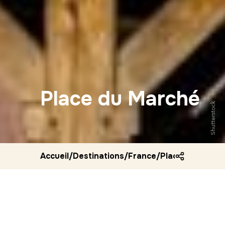
Place du Marché
Shutterstock
Accueil
/
Destinations
/
France
/
Place du marche