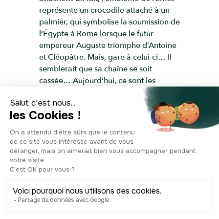
représente un crocodile attaché à un
palmier, qui symbolise la soumission de
l’Égypte à Rome lorsque le futur
empereur Auguste triomphe d’Antoine
et Cléopâtre. Mais, gare à celui-ci… Il
semblerait que sa chaîne se soit
cassée… Aujourd’hui, ce sont les
grandes terrasses des bars et
restaurants qui ornent la place du
Marché, qui bénéficie d’une position
stratégique, à quelques mètres des
arènes, et attire ainsi de nombreux
gourmands !