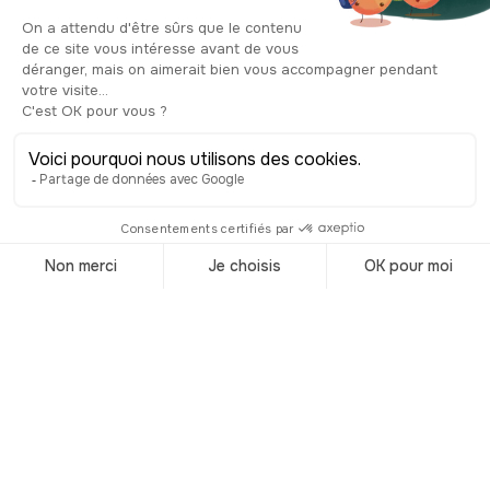
de vigne et grappes de raisin. L’Hôtel
des Postes et l’immeuble qui le borde
donnent ainsi à cette place, située à
deux pas du centre-ville, un intérêt tout
particulier de par l’élégance de leur
architecture. La place, elle, a été
nommée en hommage à Henri
Grangier et son épouse, Sophie, qui
ont été de grands bienfaiteurs de la
ville à la fin du XIXe siècle. En
continuant d’avancer, sur votre gauche,
se trouve une sculpture bien
particulière, appelée Le compteur du
temps. Elle représente une sphère, sur
laquelle sont installées de part et
d’autre des horloges qui indiquent
l’heure des grandes villes du monde
entier. À son sommet, un homme assis
sur la sphère, qui donne l’heure de