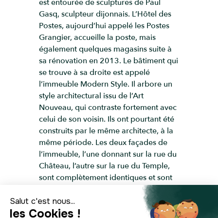
est entourée de sculptures de Paul
Gasq, sculpteur dijonnais. L’Hôtel des
Postes, aujourd’hui appelé les Postes
Grangier, accueille la poste, mais
également quelques magasins suite à
sa rénovation en 2013. Le bâtiment qui
se trouve à sa droite est appelé
l’immeuble Modern Style. Il arbore un
style architectural issu de l’Art
Nouveau, qui contraste fortement avec
celui de son voisin. Ils ont pourtant été
construits par le même architecte, à la
même période. Les deux façades de
l’immeuble, l’une donnant sur la rue du
Château, l’autre sur la rue du Temple,
sont complètement identiques et sont
reliées par la petite façade qui fait face
à la place. Celle-ci est ornée, au niveau
de la toiture, de sculptures de feuilles