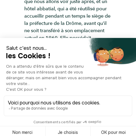
que nous allons voir juste après, et un
hôtel abbatial, qui a été réutilisé pour
accueillir pendant un temps le siège de
la préfecture de la Drôme, avant qu’il
ne soit transféré à son emplacement
actuel en 1960. Elle possédait
également une bibliothèque, et un
centre théologique et philosophique.
L’ensemble abbatial a en effet été
lourdement bombardé pendant la
Seconde Guerre mondiale. La quasi-
totalité du site a disparu, à l’exception
de ce portail monumental, que l’on
peut encore admirer aujourd’hui dans
la rue Sabaterie. Quelques vestiges
lapidaires ont aussi été retrouvés sur
place et sont conservés au musée de
Valence. Le portail a été classé en tant
que Monument Historique en 1999. Il