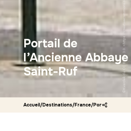
©Kvardek du CC BY-SA 3.0. <https://creativecommons.org/licenses/by-sa/3.0/deed.fr>via Wikipedia Commons
Portail de
l’Ancienne Abbaye
Saint-Ruf
Accueil
/
Destinations
/
France
/
Portail de l anc