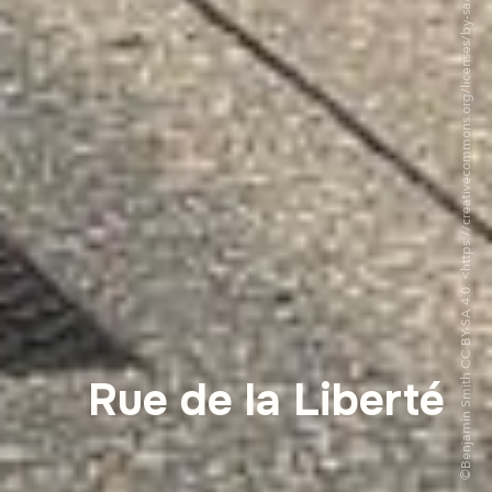
©Benjamin Smith CC BY-SA 4.0. <https://creativecommons.org/licenses/by-sa/4.0/deed.fr>via Wikipedia Commons
Rue de la Liberté