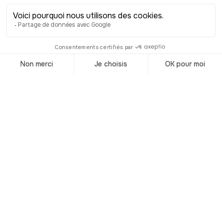
C’était le nom d’un ancien grand
magasin qui se trouvait-là jusqu’en
1999. Dans le bâtiment d’après se
trouvaient les Magasins Modernes,
devenus aujourd’hui les Galeries
Lafayette. À Dijon, on appelle cette
intersection entre la rue Bossuet et
celle de la Liberté, le Coin du miroir, en
référence à un ancien hôtel qui faisait
partie de l’abbaye Notre-Dame du
Miroir, qui a été démoli au XVIIIe siècle.
Un lieu historique donc, mais
également idéal pour faire une petite
virée shopping au cœur de Dijon !