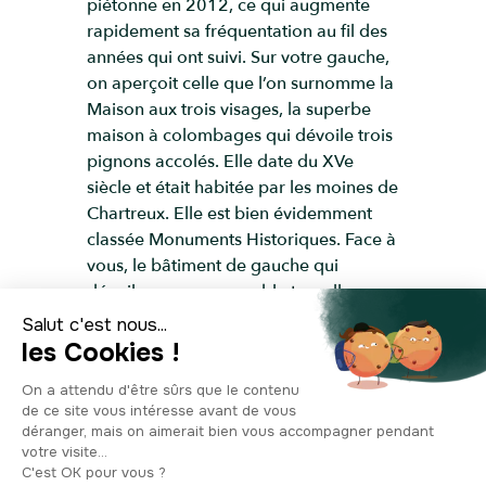
piétonne en 2012, ce qui augmente
rapidement sa fréquentation au fil des
années qui ont suivi. Sur votre gauche,
on aperçoit celle que l’on surnomme la
Maison aux trois visages, la superbe
maison à colombages qui dévoile trois
pignons accolés. Elle date du XVe
siècle et était habitée par les moines de
Chartreux. Elle est bien évidemment
classée Monuments Historiques. Face à
vous, le bâtiment de gauche qui
dévoile une remarquable tourelle
d’angle est un ancien hôtel du XVIIe
siècle, l’hôtel Millière. Il est également
classé aux Monuments Historiques. À
droite, on retrouve un autre beau
bâtiment au style Art Déco : levez les
yeux, vous remarquerez qu’il est gravé
l’inscription “Au pauvre diable” dessus.