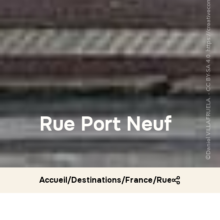
©Daniel VILLAFRUELA. - CC BY-SA 4.0. https://creativecommons.org/licenses/by-sa/4.0/
Rue Port Neuf
Accueil
/
Destinations
/
France
/
Rue port neuf