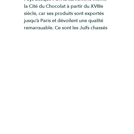
la Cité du Chocolat à partir du XVIIIe
siècle, car ses produits sont exportés
jusqu’à Paris et dévoilent une qualité
remarquable. Ce sont les Juifs chassés
d’Espagne et du Portugal, au XVIIe
siècle, qui exporte la recette de
transformation en venant s’installer à
Bayonne. À ce moment-là, ce n’est pas
le chocolat qui est produit, mais une
boisson à base de fève de cacao,
aromatisée à la vanille, au clou de
girofle, à la cannelle ou même au
poivre. C’est ainsi que des industriels se
sont progressivement implantés dans
la ville, pour développer ce commerce
florissant. Aujourd’hui encore, leur
savoir-faire se maintient et les
nombreux chocolatiers présents dans