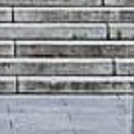
©Didier Descouens — CC BY-SA 4.0. <https://creativecommons.org/licenses/by-sa/4.0/deed.fr>via Wikipedia Commons