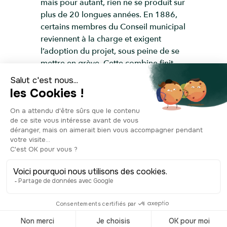
mais pour autant, rien ne se produit sur
plus de 20 longues années. En 1886,
certains membres du Conseil municipal
reviennent à la charge et exigent
l’adoption du projet, sous peine de se
mettre en grève. Cette combine finit
par porter ses fruits, car deux ans plus
tard, le terrain du petit jardin National
est choisi pour accueillir le futur
théâtre. Doucement, mais sûrement, la
nouvelle adresse culturelle d’Albi sort
de terre, pour être finalement
inaugurée en 1893. De l’extérieur
comme de l’intérieur, tout est pensé et
exécuté avec soins par des artisans
albigeois et toulousains. Sujet à des
travaux de restauration entre 2011 et
2013, le théâtre des Lices est l’un des
monuments historiques d’Albi depuis