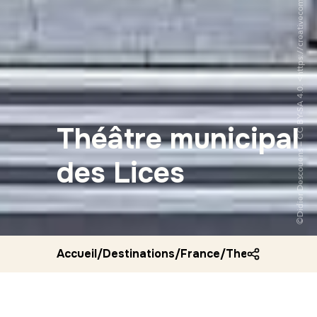
Théâtre municipal
des Lices
Accueil
/
Destinations
/
France
/
Theatre municip