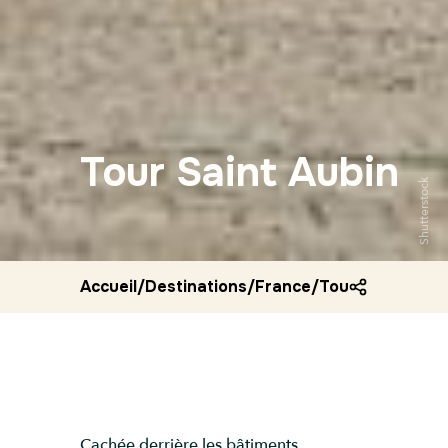
Tour Saint Aubin
Shutterstock
Accueil
/
Destinations
/
France
/
Tour saint aubi
Cachée derrière les bâtiments