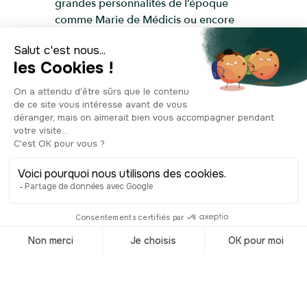
grandes personnalités de l’époque
comme Marie de Médicis ou encore
Louis XII. Du Moyen Âge à la
Renaissance, ce musée recèle de petits
trésors artistiques tels que des
peintures des écoles française et
italienne, des tableaux du XIXe siècle et
des œuvres de l’art moderne et
contemporain. On en voit d’ailleurs une
trôner en face de l’entrée du musée, sur
la place, que l’on doit au sculpteur Igor
Mitoraj. Réalisée en 1993, elle
représente un visage énigmatique qui
n’a pas été achevé. C’est l’une des
œuvres les plus photographiées de la
ville, certainement pour son côté
mystérieux !