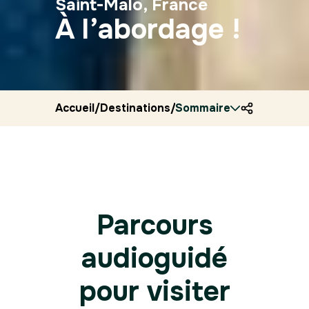
Saint-Malo, France
À l’abordage !
Accueil
/
Destinations
/
Sommaire
France
/
Ryocity
/
Saint m
Parcours
audioguidé
pour visiter