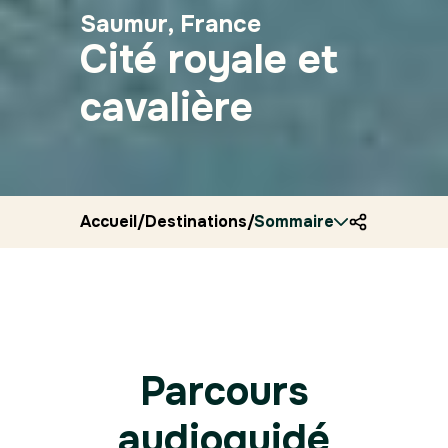
Saumur, France
Cité royale et
cavalière
Accueil
/
Destinations
/
Sommaire
France
/
Ryocity
/
Saumu
Parcours
audioguidé