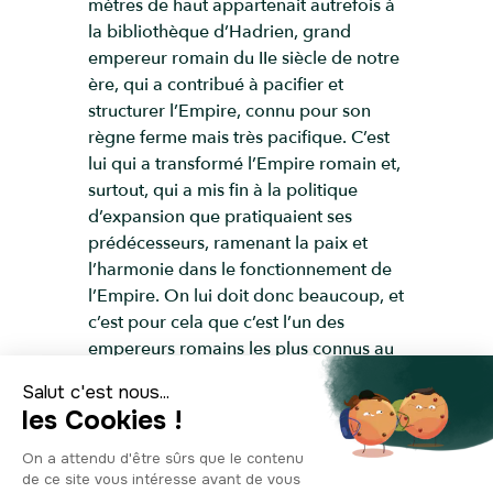
mètres de haut appartenait autrefois à
la bibliothèque d’Hadrien, grand
empereur romain du IIe siècle de notre
ère, qui a contribué à pacifier et
structurer l’Empire, connu pour son
règne ferme mais très pacifique. C’est
lui qui a transformé l’Empire romain et,
surtout, qui a mis fin à la politique
d’expansion que pratiquaient ses
prédécesseurs, ramenant la paix et
l’harmonie dans le fonctionnement de
l’Empire. On lui doit donc beaucoup, et
c’est pour cela que c’est l’un des
empereurs romains les plus connus au
monde. Il était bien évidemment très
puissant et très riche, comme en
témoignent les vestiges de sa
bibliothèque qui, on le voit bien ici,
était immense. Construite en 132, elle