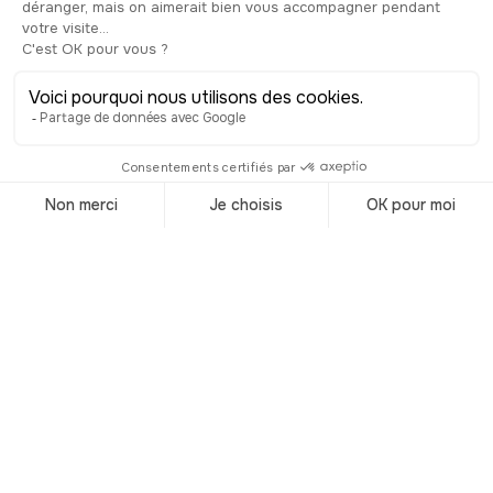
était autrefois composée de 100
colonnes, réparties sur 122 mètres de
long et 80 mètres de large, pour une
hauteur, je vous le rappelle, de plus de
8 mètres… Hadrien souhaitait, grâce à
cette construction, permettre à Athènes
de bénéficier d’un véritable centre
culturel au cœur de la ville romaine : il
aurait entreposé, selon les historiens,
plus de 20 000 manuscrits en papyrus
dans cette bibliothèque ! Ces vestiges
sont donc un véritable héritage de l’un
des plus grands empereurs romains. Si
vous souhaitez vous en approcher, il est
possible de prendre un billet d’entrée
pour visiter ce site incroyable, ruines
d’un haut lieu culturel de l’époque
romaine.