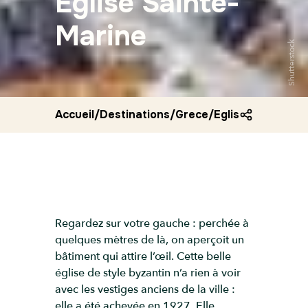
Église Sainte-
Marine
Shutterstock
Accueil
/
Destinations
/
Grece
/
Eglise sainte ma
Regardez sur votre gauche : perchée à
quelques mètres de là, on aperçoit un
bâtiment qui attire l’œil. Cette belle
église de style byzantin n’a rien à voir
avec les vestiges anciens de la ville :
elle a été achevée en 1927. Elle