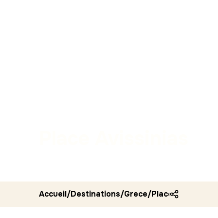
Place Avissinias
Accueil
/
Destinations
/
Grece
/
Place avissinias