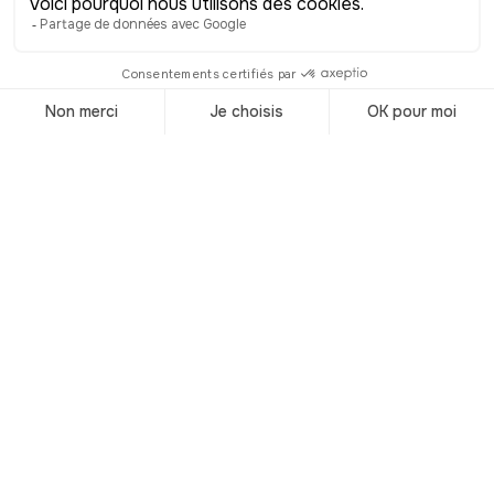
long de son existence : à l’époque
byzantine, elle servait de clocher pour
une église. À l’époque ottomane, elle
s’est transformée en salle de danse
jusqu’au XIXe siècle. Puis elle s'enfouit
petit à petit au fil du temps, et c’est en
1845 qu’elle est retrouvée et déterrée
par des archéologues, pour le plus
grand bonheur des visiteurs qui
viennent, aujourd’hui, admirer l’une des
plus grandes prouesses techniques
réalisées en Grèce antique.