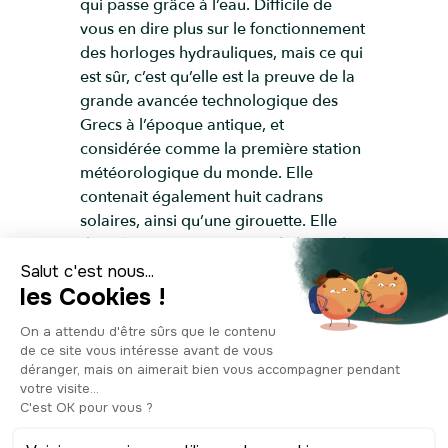
qui passe grâce à l’eau. Difficile de
vous en dire plus sur le fonctionnement
des horloges hydrauliques, mais ce qui
est sûr, c’est qu’elle est la preuve de la
grande avancée technologique des
Grecs à l’époque antique, et
considérée comme la première station
météorologique du monde. Elle
contenait également huit cadrans
solaires, ainsi qu’une girouette. Elle
dévoile, sur ses 12 mètres de haut, des
hauts-reliefs sculptés qui représentent
les divinités des Vents sur chacune de
ses huit faces et présente un style
corinthien, que l’on doit, d’après
certains historiens, à l’ingénieur
Andronicus Cyrrhestès. Cette tour a
remarquablement bien survécu au
temps, car elle a été utilisée tout au