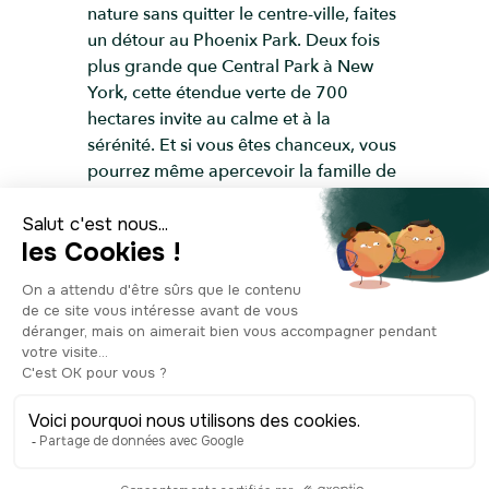
nature sans quitter le centre-ville, faites
un détour au Phoenix Park. Deux fois
plus grande que Central Park à New
York, cette étendue verte de 700
hectares invite au calme et à la
sérénité. Et si vous êtes chanceux, vous
pourrez même apercevoir la famille de
cerfs qui habitent les lieux. Pour une
activité insolite et un poil macabre, ne
manquez pas la visite de la Kilmainham
Gaol. Décrite comme l’une des plus
terribles prisons d’Europe au cours des
derniers siècles, cet ancien
établissement carcéral reconverti en
musée a de quoi donner froid dans le
dos. Si vous avez un peu de temps
devant vous pour vous explorer les
alentours de Dublin, vous n’allez pas
être déçus du voyage ! Il y en a pour