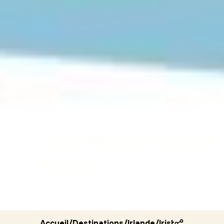
Irish Music Wall of
Fame
Accueil
/
Destinations
/
Irlande
/
Irish music wall