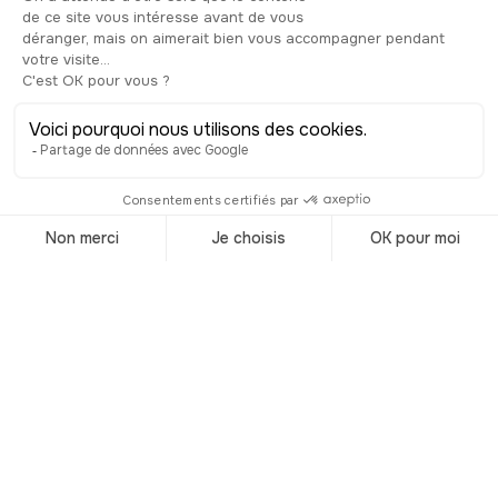
fondateur du royaume de Sicile, mais
aussi celui de l’empereur Frédéric II,
figure majeure de l’histoire
européenne. La crypte, avec ses
sarcophages antiques et médiévaux,
ajoute encore à la dimension historique
du lieu. La chapelle de Sainte Rosalie,
sainte patronne de Palerme, abrite ses
reliques et demeure un lieu de grande
dévotion pour les habitants. Enfin, la
montée sur les toits de la cathédrale est
l’une des expériences les plus
mémorables : du sommet, la vue
s’ouvre sur toute la ville, ses coupoles,
la mer et les montagnes qui encerclent
Palerme. Entre spiritualité, art et
histoire, la cathédrale est bien plus
qu’un monument religieux : c’est un
véritable symbole de la ville et de son