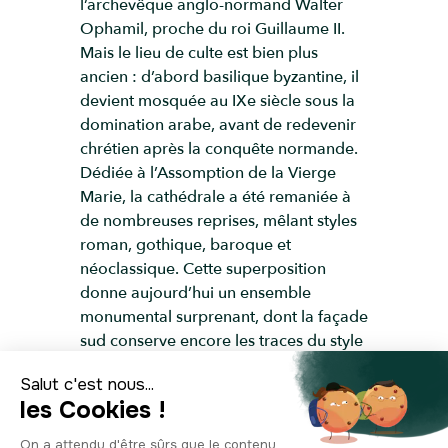
l’archevêque anglo-normand Walter
Ophamil, proche du roi Guillaume II.
Mais le lieu de culte est bien plus
ancien : d’abord basilique byzantine, il
devient mosquée au IXe siècle sous la
domination arabe, avant de redevenir
chrétien après la conquête normande.
Dédiée à l’Assomption de la Vierge
Marie, la cathédrale a été remaniée à
de nombreuses reprises, mêlant styles
roman, gothique, baroque et
néoclassique. Cette superposition
donne aujourd’hui un ensemble
monumental surprenant, dont la façade
sud conserve encore les traces du style
arabo-normand, inscrit par l’UNESCO
au patrimoine mondial en 2015.
L’intérieur est tout aussi fascinant : on y
trouve le tombeau du roi Roger II,