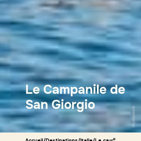
Le Campanile de
San Giorgio
Shutterstock
Accueil
/
Destinations
/
Italie
/
Le campanile de s