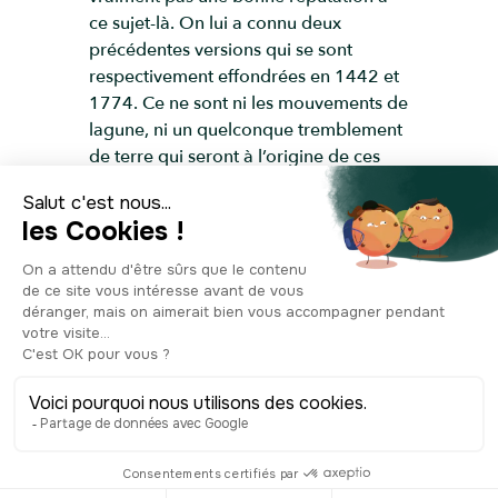
ce sujet-là. On lui a connu deux
précédentes versions qui se sont
respectivement effondrées en 1442 et
1774. Ce ne sont ni les mouvements de
lagune, ni un quelconque tremblement
de terre qui seront à l’origine de ces
deux incidents. L’unique coupable était
le vent, et le campanile ainsi qu’un
moine tragiquement écrasé, les
victimes. C’est peut-être pas plus mal
de le regarder de loin finalement.