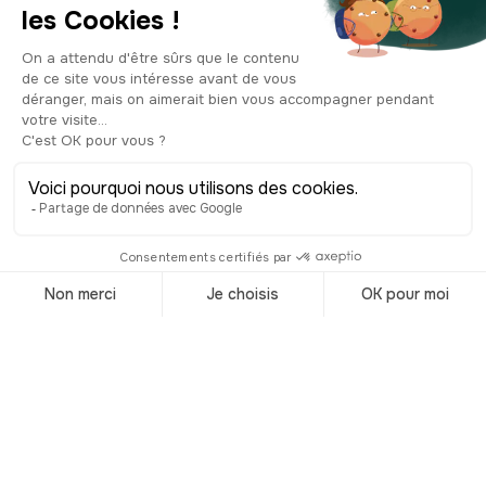
université. Les moines ont fondé une
grande école, une bibliothèque et un
observatoire astronomique. En 1773,
lorsque la compagnie de Jésus est
abolie, le palais est donné au
gouvernement, soit, à cette époque, à
la Maison d’Autriche qui règne sur la
Lombardie. L’impératrice Marie
Thérèse entreprit alors d’en faire le
centre de diverses institutions
culturelles et fonda, entre autres,
l’Académie des Beaux-Arts, l’école
palatine et sa bibliothèque et agrandit
le Jardin botanique. C’est avec
l’unification italienne en 1860 que le
musée sera enfin ouvert au public.
Aujourd’hui, le palais de Brera ne
compte pas moins de 38 salles,
rénovées avec soin entre 2015 et