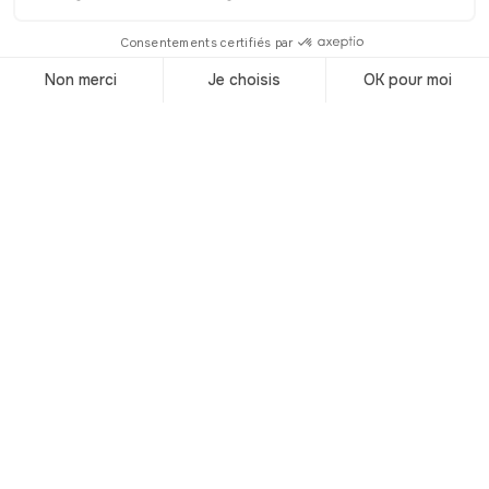
des siècles. Elle a servi tour à tour de
place du marché, de lieu de rencontre
prisé de la noblesse turinoise et de
place d’armes. Aujourd'hui, elle est
toujours un lieu de rencontres
privilégié, en particulier pour ses cafés
historiques raffinés. Si vous passez en
soirée, vous verrez la place s’illuminer
d’un magnifique éclairage mettant en
valeur le détail de ses belles façades.