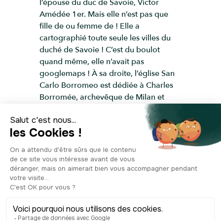
l’épouse du duc de Savoie, Victor
Amédée 1er. Mais elle n’est pas que
fille de ou femme de ! Elle a
cartographié toute seule les villes du
duché de Savoie ! C’est du boulot
quand même, elle n’avait pas
googlemaps ! À sa droite, l’église San
Carlo Borromeo est dédiée à Charles
Borromée, archevêque de Milan et
cardinal de la ville, canonisé en 1610.
Les intérieurs des deux églises ont une
décoration similaire, faite de nombreux
ornements, peintures, fresques et
sculptures allant du sol au plafond. Au
centre, vous pouvez admirer le beau
bronze d’Emmanuel Philibert de
Savoie, connu par les Turinois sous le
nom piémontais du “caval’d brons". La
place a eu diverses fonctions au cours