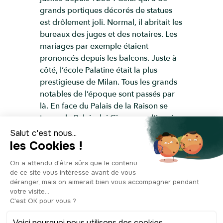
grands portiques décorés de statues
est drôlement joli. Normal, il abritait les
bureaux des juges et des notaires. Les
mariages par exemple étaient
prononcés depuis les balcons. Juste à
côté, l’école Palatine était la plus
prestigieuse de Milan. Tous les grands
notables de l’époque sont passés par
là. En face du Palais de la Raison se
trouve le Palais dei Giureconsulti, qui
appartient au siège du commerce et
qui accueille chaque année, la semaine
de la mode. Ça fait un paquet de beau
monde pour une seule place, et même
si elle n’a plus l’importance qu’elle avait
jadis, elle nous raconte toute une page
de l’histoire milanaise.