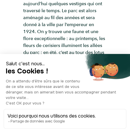
aujourd’hui quelques vestiges qui ont
traversé le temps. Le parc est alors
aménagé au fil des années et sera
donné à la ville par l’empereur en
1924. On y trouve une faune et une
flore exceptionnelle : au printemps, les
fleurs de cerisiers illuminent les allées
du parc ; en été, c’est au tour des lotus
de dévoiler leurs belles fleurs blanches
et roses dans l’étang de Shinobazu ;
dans ce même étang, vous aurez
l’occasion d’apercevoir de nombreuses
espèces d’oiseaux, qui profitent des
grandes feuilles de lotus pour jouer et
se rafraîchir ; et dans le zoo d’Ueno,
vous pourrez partir à l’encontre de
milliers d’animaux du monde entier !
Quoi, vous ne trouvez pas encore votre
bonheur parmi tout ça ? Et bien, pour