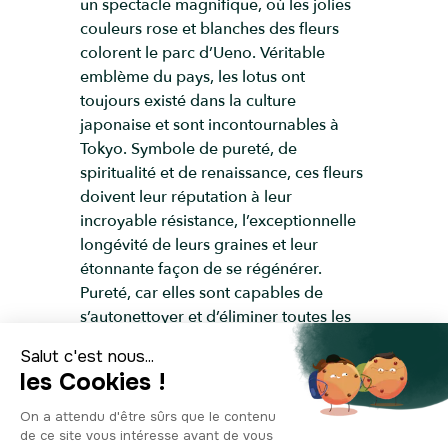
un spectacle magnifique, où les jolies
couleurs rose et blanches des fleurs
colorent le parc d’Ueno. Véritable
emblème du pays, les lotus ont
toujours existé dans la culture
japonaise et sont incontournables à
Tokyo. Symbole de pureté, de
spiritualité et de renaissance, ces fleurs
doivent leur réputation à leur
incroyable résistance, l’exceptionnelle
longévité de leurs graines et leur
étonnante façon de se régénérer.
Pureté, car elles sont capables de
s’autonettoyer et d’éliminer toutes les
salissures qui pourraient les ternir ;
spiritualité, car d’après les croyances
bouddhistes, Bouddha aurait laissé des
fleurs de lotus à chaque pas qu’il faisait
; renaissance, car elles se referment