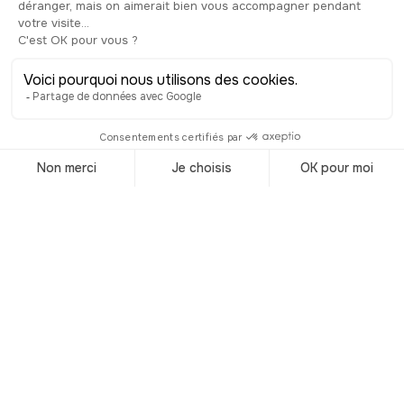
chaque fin de journée pour la nuit et
reviennent de plus belle le lendemain,
se régénérant pour faire apparaître des
fleurs toutes plus belles les unes que les
autres chaque jour. C’est d’ailleurs la
raison pour laquelle il est très souvent
associé avec l’un des proverbes
bouddhistes les plus connus, qui
affirme qu’il faut vivre avec une foi
inébranlable : après tout, c’est ce que
fait le lotus, en refleurissant chaque
jour. Quoi qu’il en soit, vous avez dans
ce parc une belle démonstration de cet
engouement japonais envers les lotus,
qui fleurissent volontiers ici chaque été,
et vous avez la chance de les voir de
plus près grâce à cette passerelle
aménagée pour l’occasion !