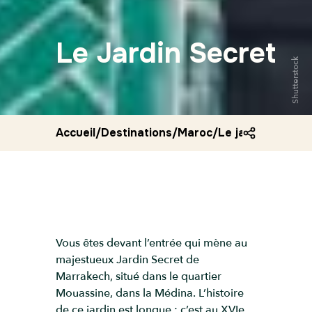
Le Jardin Secret
Shutterstock
Accueil
/
Destinations
/
Maroc
/
Le jardin secret
Vous êtes devant l’entrée qui mène au
majestueux Jardin Secret de
Marrakech, situé dans le quartier
Mouassine, dans la Médina. L’histoire
de ce jardin est longue : c’est au XVIe