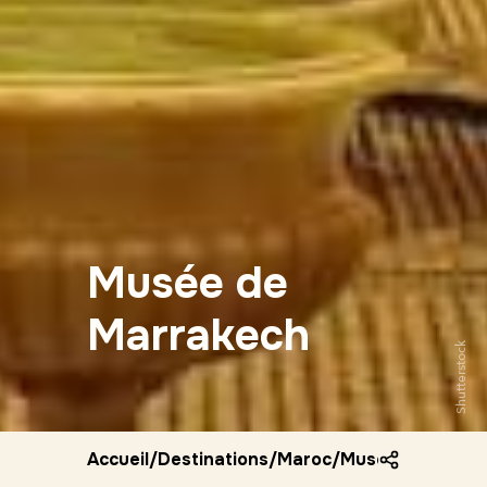
Musée de
Marrakech
Shutterstock
Accueil
/
Destinations
/
Maroc
/
Musee de marra