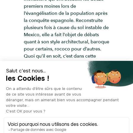
premiers moines lors de
l’évangélisation de la population après
la conquête espagnole. Reconstruite
plusieurs fois à cause du sol instable de
Mexico, elle a fait l’objet de débats
quant à son style architectural, baroque
pour certains, rococo pour d’autres.
Quoi qu’il en soit, c’est dans cette
église que les habitants sont venus
célébrer la fin de la guerre
d’indépendance qui a eu lieu de 1810
à 1821, et c’est aussi ici qu’a eu lieu la
messe funéraire pour Hernan Cortès
plus de deux siècles plus tôt. Un vrai
monument historique !