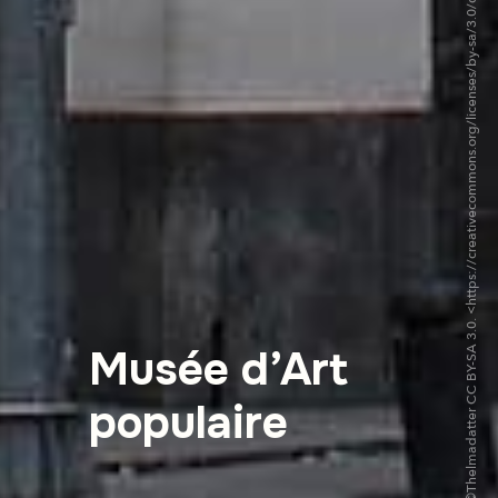
©Thelmadatter CC BY-SA 3.0. <https://creativecommons.org/licenses/by-sa/3.0/deed.fr>via Wikipedia Commons
Musée d’Art
populaire