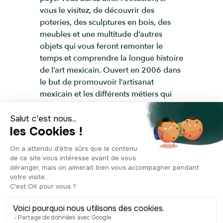
vous le visitez, de découvrir des
poteries, des sculptures en bois, des
meubles et une multitude d’autres
objets qui vous feront remonter le
temps et comprendre la longue histoire
de l’art mexicain. Ouvert en 2006 dans
le but de promouvoir l’artisanat
mexicain et les différents métiers qui
s’en rattachent, comme la vannerie, la
verrerie ou le textile, le bâtiment du
musée est considéré comme un très bel
exemple de l’architecture Art Déco de
la capitale. Un musée idéal pour
comprendre les traditions et l’identité
du Mexique !