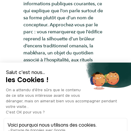
informations publiques courantes, ce
qui explique que l’on parle surtout de
sa forme plutôt que d’un nom de
concepteur. Approchez-vous par le
parc : vous remarquerez que l’édifice
reprend la silhouette d’un brûleur
d’encens traditionnel omanais, la
mabkhara, un objet du quotidien
associé à l’hospitalité, aux rituels
domestiques et à l’art de recevoir. Ici,
cette forme est amplifiée à l’échelle
monumentale, comme pour rappeler
que l’encens, le luban en arabe, est l’un
des symboles les plus forts du
patrimoine omanais, longtemps lié aux
routes commerciales et au
rayonnement régional du pays. Oman,
et particulièrement la région du Dhofar,
est réputé pour la production de