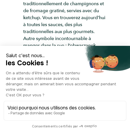
traditionnellement de champignons et
de fromage gratiné, servies avec du
ketchup. Vous en trouverez aujourd’hui
à toutes les sauces, des plus
traditionnelles aux plus gourmets.
Autre symbole incontournable à
manger dans la rue : l’obwarzanek
krakowski, un bagel ancien dont la
fabrication, vieille de plus de 600 ans,
est protégée par une appellation
d’origine contrôlée et géographique.
Autant dire qu’ils font bien partie du
patrimoine de la ville. Vous les
trouverez à chaque coin de rue dans
des petites échoppes en verre.
Attention, ce n’est pas un bretzel, n’allez
pas fâcher les Polonais ! Autre
emblème national, les pierogis. Avis
aux amateurs de raviolis farcis, chinois,