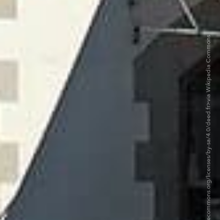
©Ymblanter CC BY-SA 4.0 <https://creativecommons.org/licenses/by-sa/4.0/deed.fr>via Wikipedia Commons