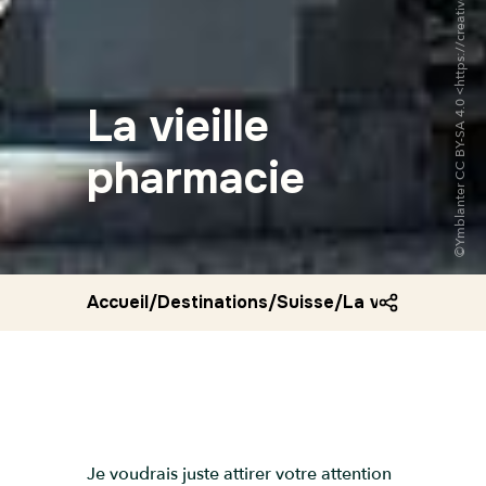
La vieille
pharmacie
Accueil
/
Destinations
/
Suisse
/
La vieille pharm
Je voudrais juste attirer votre attention