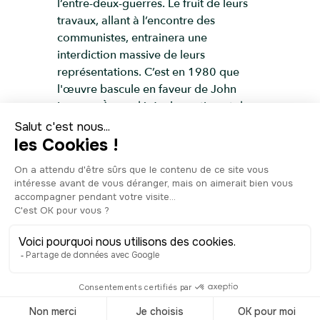
l’entre-deux-guerres. Le fruit de leurs
travaux, allant à l’encontre des
communistes, entrainera une
interdiction massive de leurs
représentations. C’est en 1980 que
l'œuvre bascule en faveur de John
Lennon. À son décès, le sentiment de
révolte et le manque de liberté sont
omniprésents. Figure emblématique de
l’aspiration à la paix, Lennon marque
profondément la société et davantage
les nouvelles générations. Malgré la
répression incessante des forces de
l’ordre pour stopper ce mur d’espoir en
devenir, les jeunes, eux, redoublent de
persévérance. Au fil du temps, ce mur
aura eu raison de la dictature et de ses
conséquences. Symbole de résilience
et de message d’espoir, le mur John