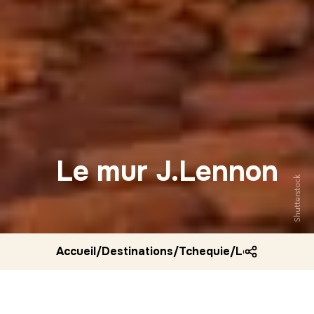
Le mur J.Lennon
Shutterstock
Accueil
/
Destinations
/
Tchequie
/
Le mur j lenn