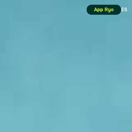
App Ryo
ES