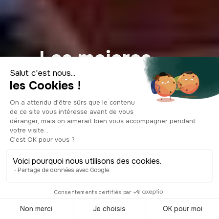
Los mejores
barrios de Atenas:
dónde dormir
según tus
preferencias en
2026
© Shutterstock