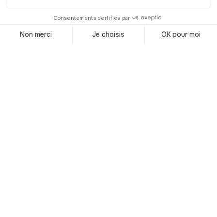
Show
© Shutterstock
El Chelsea Flower Show es una
exposición floral conocida en todo el
mundo. Y como su nombre indica, es
un verdadero espectáculo que mezcla
colores y aromas que descubrirás en
este grandioso evento que perdura
desde 1913.