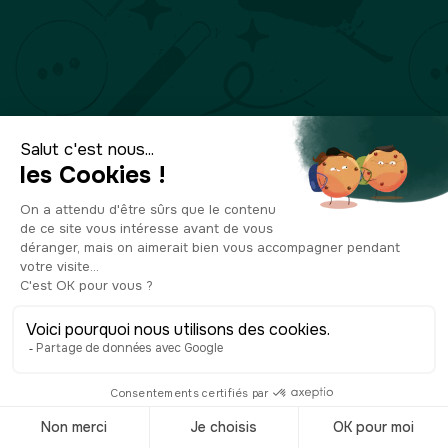
Descubre los 15
lugares
imprescindibles
para visitar
Inglaterra
© Shutterstock