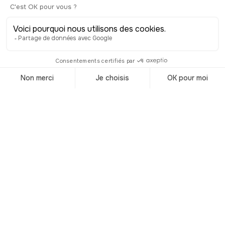
culinarias de
Venecia
© Shutterstock
Las especialidades venecianas a
menudo contienen pescados y
mariscos, capturados muy temprano
en la mañana, directamente de los
canales de la ciudad o de la laguna. La
cocina local aporta así un toque