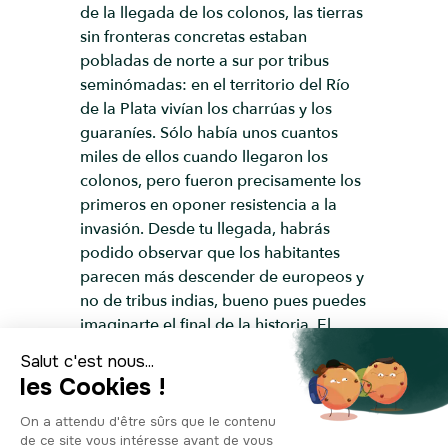
de la llegada de los colonos, las tierras
sin fronteras concretas estaban
pobladas de norte a sur por tribus
seminómadas: en el territorio del Río
de la Plata vivían los charrúas y los
guaraníes. Sólo había unos cuantos
miles de ellos cuando llegaron los
colonos, pero fueron precisamente los
primeros en oponer resistencia a la
invasión. Desde tu llegada, habrás
podido observar que los habitantes
parecen más descender de europeos y
no de tribus indias, bueno pues puedes
imaginarte el final de la historia. El
primero en pisar esta recién
descubierta tierra fue Juan Díaz de
Solís. Sin embargo, resultó no ser rival
para los indios y fue asesinado en un
ataque defensivo. A continuación llegó