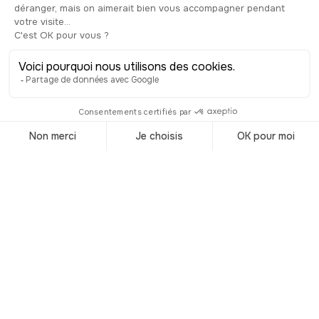
Pedro de Mendoza en busca de oro y
se estableció en el lugar del actual San
Telmo. Fundó una pequeña colonia a la
que llamó “Nuestra Señora Santa María
del Buen Ayre”. Dicha colonia también
fue asolada por los indios en 1541. Al
cabo de 40 años, Juan de Garay volvió
a intentarlo y cambió el nombre de la
colonia a “la Santísima Trinidad y
Puerto de Santa María del Buen Ayre”.
La idea de esta colonia española era
abrir el acceso al Atlántico desde las
minas de oro y plata de Potosí, en la
actual Bolivia, que entonces era la
capital del Virreinato del Perú fundado
por Carlos V. De hecho el término
Argentina proviene del latín argentum,
que significa plata. No entraremos en