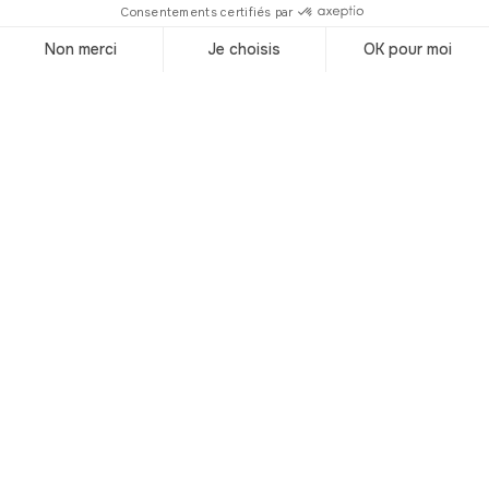
siguiente en la República de Austria!
Desde la adopción de la Constitución
en 1920, es aquí donde se reúnen el
Consejo Nacional y el Consejo Federal.
Puedes visitar el Parlamento en visitas
guiadas multilingües. El Parlamento es
un monumento protegido inscrito en la
lista austriaca de bienes culturales.