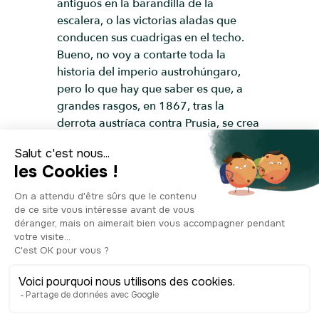
antiguos en la barandilla de la
escalera, o las victorias aladas que
conducen sus cuadrigas en el techo.
Bueno, no voy a contarte toda la
historia del imperio austrohúngaro,
pero lo que hay que saber es que, a
grandes rasgos, en 1867, tras la
derrota austríaca contra Prusia, se crea
una doble monarquía que sustituye al
imperio austríaco de los Habsburgo. Es
el compromiso austrohúngaro. Y de
repente, el parlamento aquí, dio la
bienvenida a la parte austriaca de este
nuevo imperio. Esto hasta 1918,
cuando los vencedores de la Primera
Guerra Mundial desmantelaron Austria-
Hungría. ¡Es en este momento cuando
se funda la República de Austria
alemana que se convertirá al año