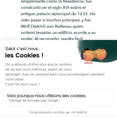
simplemente como la Residencia, fue
construido en el siglo XVI sobre el
antiguo palacio episcopal de 1232. Ha
visto pasar a muchos príncipes, y fue
Wolf Dietrich von Raitenau quien
ordenó levantar un edificio acorde a su
poder. Al recorrerlo, resulta fácil
imaginar la riqueza de este y de los
demás arzobispos de Salzburgo. Aquí,
en una de sus suntuosas salas, Mozart
ofreció su primer concierto ante la
corte. Tenía penas seis, en 1762.
Volvería en varias ocasiones a tocar
para los arzobispos, que, como
nosotros hoy, lo consideraban un
auténtico virtuoso. Todavía hoy se
celebran conciertos en la Sala de los
Caballeros, así que, si te apetece asistir
a uno, infórmate bien: es una