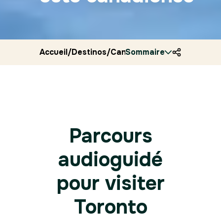
Accueil
/
Destinos
/
Canada
Sommaire
/
Ryocity
/
Toronto
Parcours
audioguidé
pour visiter
Toronto