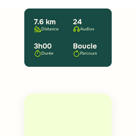
7.6 km
24
Distance
Audios
3h00
Boucle
Durée
Parcours