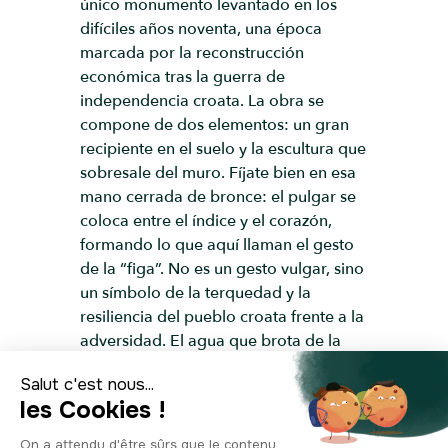
único monumento levantado en los
difíciles años noventa, una época
marcada por la reconstrucción
económica tras la guerra de
independencia croata. La obra se
compone de dos elementos: un gran
recipiente en el suelo y la escultura que
sobresale del muro. Fíjate bien en esa
mano cerrada de bronce: el pulgar se
coloca entre el índice y el corazón,
formando lo que aquí llaman el gesto
de la “figa”. No es un gesto vulgar, sino
un símbolo de la terquedad y la
resiliencia del pueblo croata frente a la
adversidad. El agua que brota de la
mano y cae en el embudo —“pirja” en
croata— no es un simple detalle
decorativo, sino que representa el
movimiento constante de la vida