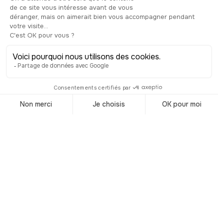
urbana, el progreso que sigue adelante
incluso en los momentos más oscuros.
Provocadora y llamativa, la fuente se
convirtió enseguida en un emblema de
Split. Los habitantes interactúan tanto
con ella que ha tenido que ser
restaurada varias veces en una
fundición artística de Zagreb. Al
contemplarla, no ves solo una fuente,
sino un testimonio artístico de la
determinación croata, un símbolo de
resistencia transformado en arte
público que sigue llamando la atención
de quienes pasan y que recuerda la
historia reciente de esta hermosa
ciudad dálmata. Dedícale un instante
para apreciar esta fusión única de arte
contemporáneo y memoria colectiva,
en pleno corazón del centro histórico