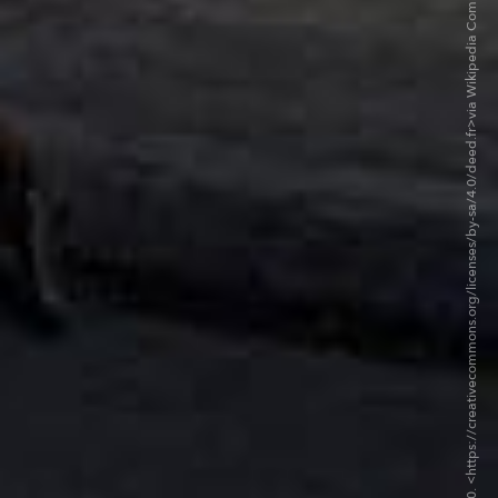
©Christian Pirkl CC BY-SA 4.0. <https://creativecommons.org/licenses/by-sa/4.0/deed.fr>via Wikipedia Commons