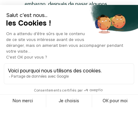
embargo, después de pasar algunos
meses en las canteras de San Lázaro
terminó deportado a España. Hoy, y
desde 1952, el museo Fragua
Martiana, declarado monumento
nacional en 1996, conmemora este
doloroso episodio. Se exponen
algunos de los efectos personales del
heroico cubano. Por ejemplo, su
escritorio, uno de sus revólveres, un
fragmento de su ataúd, una muestra de
la chaqueta que llevaba cuando murió
en combate, su certificado de
matrimonio, etc. Y no olvidemos esta
conmovedora estatua a tamaño natural
del artista José Villa Soberón, que
representa al joven Martí con su
uniforme de presidiario, el número
113, entre grilletes. Es una