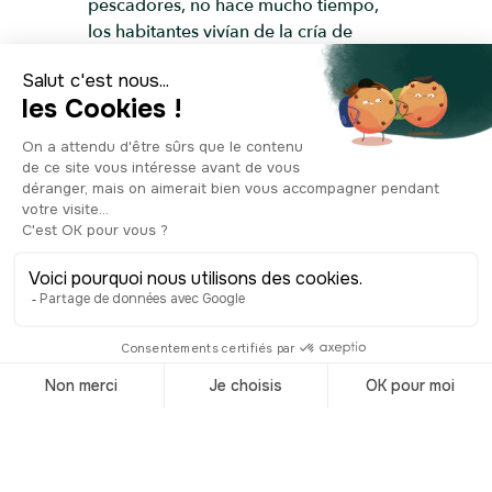
pescadores, no hace mucho tiempo,
los habitantes vivían de la cría de
camellos, la pesca y el comercio de
perlas. Por lo tanto, necesitaban
transportar sus mercancías a otras
ciudades, y lo hacían gracias a estos
barcos de madera que, hoy en día,
están motorizados y equipados para
recibir a los visitantes. Pero en teoría,
son los mismos que antes, y ahora
permiten cruzar Dubai Creek para
conectar los dos barrios antiguos de la
ciudad, Deira y Bur Dubai. ¡Cada año,
más de 16 millones de personas los
utilizan, visitantes por supuesto, pero
también los habitantes que van a
trabajar!