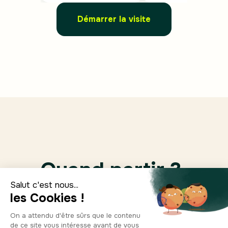
Démarrer la visite
Quand partir ?
Ene.
Feb.
Marzo
Abril
0°
2°
7°
12°
11
10
10
9