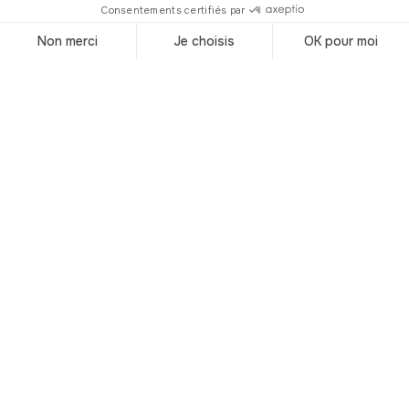
década del 2000 se decidió convertirlo
en biblioteca. El resto es historia. Dada
la importancia de los restos
descubiertos y los objetos domésticos
encontrados, el edificio fue declarado
bien de interés nacional y el lugar se
transformó en un centro cultural. ¡Dejo
que vayas y lo veas por ti mismo!