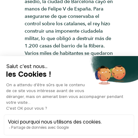
asedio, la ciudad de Barcelona cayó en
manos de Felipe V de España. Para
asegurarse de que conservaba el
control sobre los catalanes, el rey hizo
construir una imponente ciudadela
militar, lo que obligó a destruir más de
1.200 casas del barrio de la Ribera.
Varios miles de habitantes se quedaron
sin hogar y fueron realojados en
Barceloneta. Cuando la ciudadela fue
finalmente demolida en 1868, el
ayuntamiento encargó al arquitecto
Josep Fontserè i Mestre la urbanización
del barrio. Fue Fontserè i Mestre quien
diseñó este gran mercado cubierto,
inspirado en los mercados cubiertos
que surgían en toda Europa. Ahora
obsoleto, y ante la resistencia de los
vecinos a la idea de demolerlo, en la