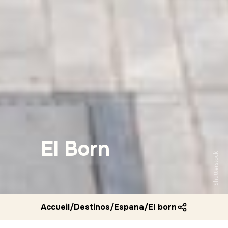
El Born
Shutterstock
Accueil
/
Destinos
/
Espana
/
El born