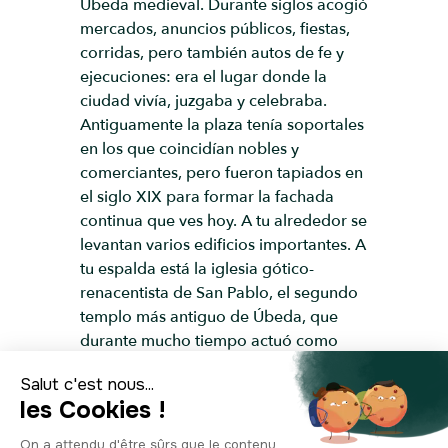
Úbeda medieval. Durante siglos acogió
mercados, anuncios públicos, fiestas,
corridas, pero también autos de fe y
ejecuciones: era el lugar donde la
ciudad vivía, juzgaba y celebraba.
Antiguamente la plaza tenía soportales
en los que coincidían nobles y
comerciantes, pero fueron tapiados en
el siglo XIX para formar la fachada
continua que ves hoy. A tu alrededor se
levantan varios edificios importantes. A
tu espalda está la iglesia gótico-
renacentista de San Pablo, el segundo
templo más antiguo de Úbeda, que
durante mucho tiempo actuó como
sede municipal y custodió los archivos
nobiliarios. A un lado de la plaza
encontrarás las Antiguas Casas
Consistoriales, una joya civil de los