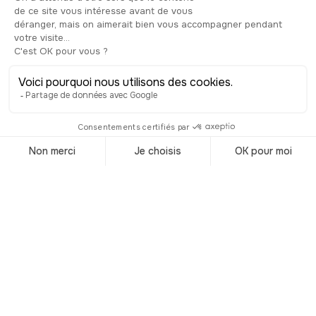
siglos XVI y XVII. Pasarás junto a ellas
dentro de unos metros: míralas a tu
derecha. Las reconocerás por sus
elegantes logias renacentistas,
diseñadas en parte bajo la supervisión
de Andrés de Vandelvira. Hoy albergan
el Conservatorio María de Molina. En el
centro, el kiosco de música sigue
acogiendo conciertos y celebraciones,
heredero de una larga tradición de
sociabilidad popular. A su lado, el
monumento a San Juan de la Cruz,
inaugurado en 1959, rinde homenaje
al santo poeta que murió en Úbeda en
1591, una de las figuras espirituales
más importantes de la literatura
española. Antes de continuar la visita,
no dudes en acercarte al centro de la
plaza para disfrutar de todo lo que la