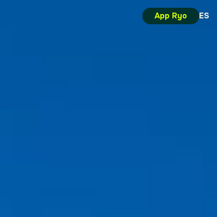
App Ryo
ES