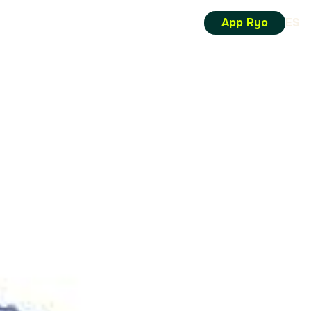
App Ryo
ES